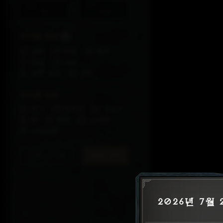
최소
최대
-
아이템 등급
일반
마법
희귀
전설
고유
신화 고유
세트
아이템 유형
무기
방어구
장신구
룬
위상
소지품
소비용품
검색 초기화
속성 검색
2026년 7월