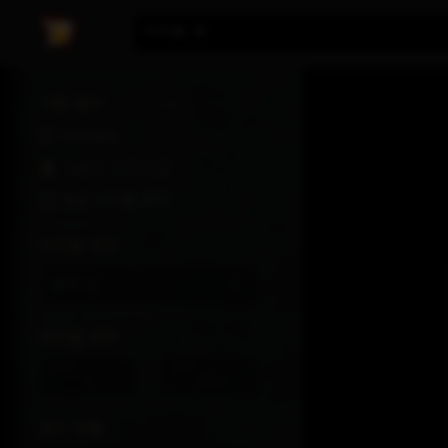
디
아이템 명
아
블
로
기본 필터
®
하드코어
IV
|
죽음의 각성 시즌
트
항상 아이템 확장
레
이
아이템 상태
더
스
판매 중
아이템 위력
최소
최대
-
요구 레벨