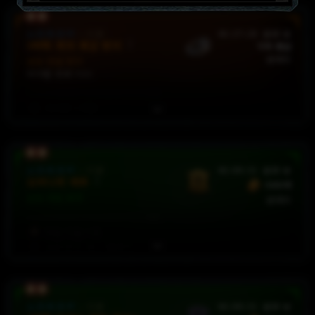
취약
피해
계수
x
18
%
냉기
저항
787
%
재사용
대기시간
감소
8
[5 - 8]
%
소프트코어
:
시즌
46:27:19
판매 중
2어픽 의지 재감 반지
가격 제안
요구 레벨: 70
판매자
선조 전설 반지
아이템 위력 900
의지력
+
151
독
피해
계수
x
9
%
모든
원소
저항
+
360
%
재사용
대기시간
감소
10
%
소프트코어
:
시즌
46:09:30
판매 중
도바니의 베루
요구 레벨: 70
500억
선조 세트 부적
판매자
무술
기술
+
4
방해
효과
감소
12.5
%
요구 레벨: 70
야만용사
소프트코어
:
시즌
46:09:30
판매 중