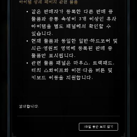
아이템 상세 페이지 관련 물품
힘
+
225
같은 판매자가 등록한 다른 판매 중
적중
시
생명력
회복
+
395
물품과 공통 속성이 3개 이상인 유사
극대화
피해
계수
x
63
%
아이템을 별도 패널에서 확인할 수
취약
피해
계수
x
22
[16 - 28]
%
있습니다.
소프트코어
:
시즌
46:27:19
판매 중
4어픽 힘 최생 극피
요구 레벨: 70
가격 제안
현재 물품과 동일한 일반·하드코어 및
먼지돌풍 목걸이
판매자
시즌·영원의 영역에 등록된 판매 중
선조 희귀 목걸이
물품만 표시됩니다.
아이템 위력 900
관련 물품 패널은 마우스, 트랙패드,
터치 스와이프와 이전·다음 버튼 및
힘
+
225
키보드 이동을 지원합니다.
최대
생명력
+
2750
극대화
피해
계수
x
63
%
먼지
돌풍
기술
+
4
소프트코어
:
시즌
46:27:19
판매 중
2어픽 의지 취약 재감
가격 제안
저항 아이리다의 만가
요구 레벨: 70
판매자
감사합니다.
반지
유산 고유 반지
아이템 위력 900
1주일 동안 보지 않기
의지력
+
102
[100 - 121]