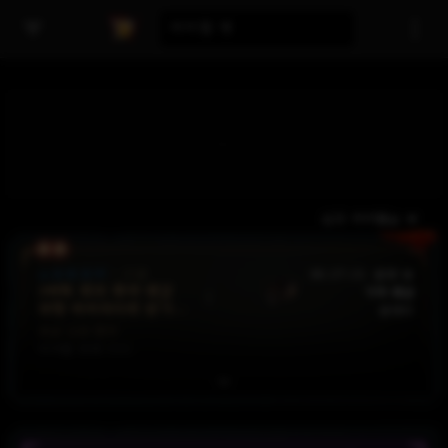
아이템 명
신규 아이템순
소프트코어
:
시즌
46:27:20
판매 중
2어픽 의지 취약 재감
가격 제안
저항 아이리다의 만가
판매자
반지
유산 고유 반지
아이템 위력 900
의지력
+
102
[100 - 121]
취약
피해
계수
x
18
%
냉기
저항
787
%