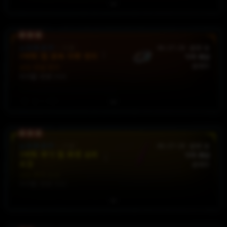
의지력
+
225
최대
생명력
+
2750
독
피해
계수
x
13
%
소프트코어
:
시즌
46:27:19
판매 중
요구 레벨: 70
3어픽 힘 공속 극확 반지
가격 제안
판매자
선조 전설 반지
아이템 위력 900
힘
+
151
공격
속도
+
12.5
%
극대화
확률
+
6.3
%
번개
저항
541
%
소프트코어
:
시즌
46:27:19
판매 중
3어픽 무기 힘 최생 모피
요구 레벨: 70
가격 제안
도검
판매자
선조 희귀 도검
아이템 위력 900
무기
공격력
+
196
힘
+
225