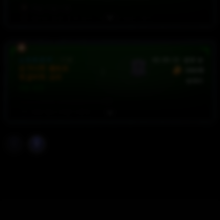
무술
기술
+
4
행운의
적중:
2
초
동안
기절
확률
최대
+
5
%
요구 레벨: 70
야만용사
소프트코어
:
시즌
46:09:31
판매 중
도가니의 믈로르
300억
빙결어픽 모저
판매자
세트 부적
모든
원소
저항
+
8
%
행운의
적중:
2
초
동안
빙결
확률
최대
+
5
%
요구 레벨: 70