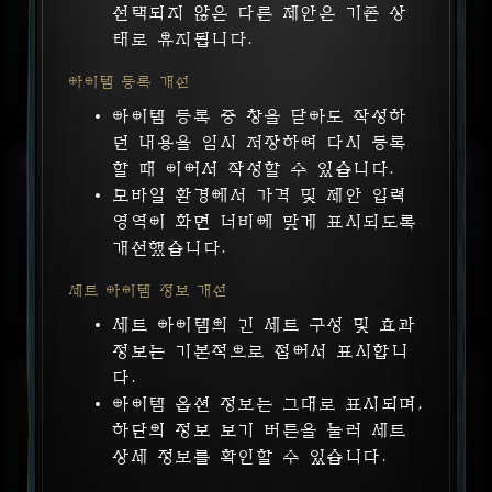
선택되지 않은 다른 제안은 기존 상
판매자
고유 도검
아이템 위력 900
태로 유지됩니다.
아이템 등록 개선
무기
공격력
+
196
힘
+
225
아이템 등록 중 창을 닫아도 작성하
최대
자원
+
25
던 내용을 임시 저장하여 다시 등록
최대
생명력
+
2750
할 때 이어서 작성할 수 있습니다.
소프트코어
:
시즌
46:27:19
판매 중
모바일 환경에서 가격 및 제안 입력
2어픽 도가니 린타 난투4
요구 레벨: 70
가격 제안
영역이 화면 너비에 맞게 표시되도록
빙결max
판매자
개선했습니다.
선조 신화 고유 부적
세트 아이템 정보 개선
난투
기술
+
4
세트 아이템의 긴 세트 구성 및 효과
행운의
적중:
2
초
동안
빙결
확률
최대
+
5
%
정보는 기본적으로 접어서 표시합니
요구 레벨: 70
다.
소프트코어
:
시즌
46:27:19
판매 중
아이템 옵션 정보는 그대로 표시되며,
3어픽 힘 적생 극피 취피
가격 제안
하단의 정보 보기 버튼을 눌러 세트
판매자
선조 전설 장갑
상세 정보를 확인할 수 있습니다.
아이템 위력 900