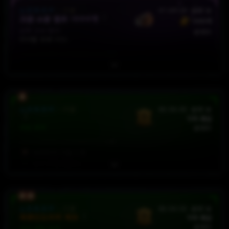
재사용
대기시간
감소
8
[5 - 8]
%
소프트코어
:
시즌
47:04:49
판매 중
고급 소굴 열쇠 1000개
500억
요구 레벨: 70
신화 고유 반지
판매자
아이템 위력 900
요구 레벨: 70
소프트코어
:
시즌
46:56:04
판매 중
가격 제안
세트 부적
판매자
늑대인간
기술
+
4
냉기
저항
552
%
요구 레벨: 70
드루이드
소프트코어
:
시즌
46:54:54
판매 중
폭풍인도자의 페르
가격 제안
판매자
선조 세트 부적