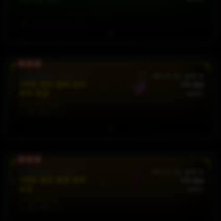
자연
마법
기술
+
4
물약
치유량
+
10
%
요구 레벨: 70
소프트코어
:
시즌
46:27:19
판매 중
3어픽 의지 공속 모피
가격 제안
취피 목걸
판매자
선조 희귀 목걸이
아이템 위력 900
의지력
+
225
공격
속도
+
12.5
%
모든
피해
계수
x
25
%
취약
피해
계수
x
20
[16 - 28]
%
소프트코어
:
시즌
46:27:19
판매 중
3어픽 의지 최생 독피
가격 제안
도검
요구 레벨: 70
판매자
선조 희귀 도검
아이템 위력 900