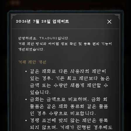
최대
생명력
+
2750
모든
피해
계수
x
8
[6 - 10]
%
소프트코어
:
시즌
46:27:19
판매 중
2어픽 무공 민첩 쇠뇌
가격 제안
요구 레벨: 70
판매자
2026년 7월 28일 업데이트
선조 전설 쇠뇌
아이템 위력 900
안녕하세요, Tradurs입니다.

무기
공격력
+
479
거래 제안 방식과 아이템 정보 확인 및 등록 편의 기능이 
민첩
+
450
개선되었습니다.
물리
피해
계수
x
14
[14 - 20]
%
행운의
적중:
최대
15
%
확률로
주
자원
+
8
[6 - 8]
%
회복
거래 제안 개선
소프트코어
:
시즌
46:27:19
판매 중
같은 재화로 다른 사용자의 제안이
2어픽 힘 극피
요구 레벨: 70
가격 제안
판매자
있는 경우, 기존 최고 제안보다 높은
희귀 양손 도끼
아이템 위력 900
금액 또는 수량만 새롭게 제안할 수
있습니다.
힘
+
450
금화는 금액으로 비교하며, 금화 외
극대화
피해
계수
x
63
%
물품은 같은 재화 종류와 같은 물품
인 경우 수량으로 비교합니다.
요구 레벨: 70
경쟁 조건에 맞지 않는 제안은 등록
소프트코어
:
시즌
46:27:19
판매 중
되지 않으며, 거래가 진행된 경우에도
4어픽 라말라드니
가격 제안