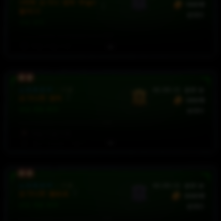
2어픽 도가니 린타 무술4
300억
물치10
판매자
세트 부적
무술
기술
+
4
물약
치유량
+
10
%
요구 레벨: 70
소프트코어
:
시즌
46:09:30
판매 중
도가니의 린타
300억
선조 세트 부적
판매자
무술
기술
+
4
물약
치유량
+
10
%
요구 레벨: 70
야만용사
소프트코어
:
시즌
46:09:30
판매 중
도가니의 몰로르
1500억
선조 세트 부적
판매자